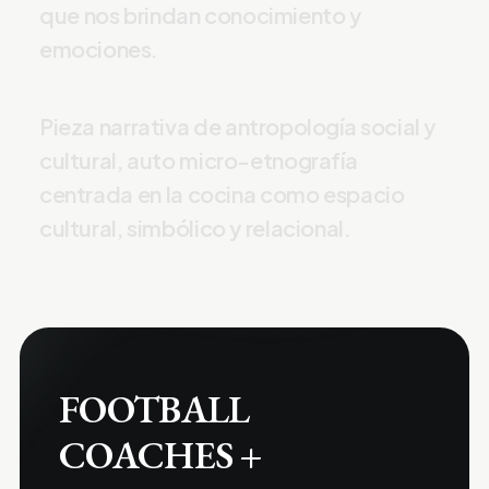
q
u
e
n
o
s
b
r
i
n
d
a
n
c
o
n
o
c
i
m
i
e
n
t
o
y
e
m
o
c
i
o
n
e
s
.
P
i
e
z
a
n
a
r
r
a
t
i
v
a
d
e
a
n
t
r
o
p
o
l
o
g
í
a
s
o
c
i
a
l
y
c
u
l
t
u
r
a
l
,
a
u
t
o
m
i
c
r
o
-
e
t
n
o
g
r
a
f
í
a
c
e
n
t
r
a
d
a
e
n
l
a
c
o
c
i
n
a
c
o
m
o
e
s
p
a
c
i
o
c
u
l
t
u
r
a
l
,
s
i
m
b
ó
l
i
c
o
y
r
e
l
a
c
i
o
n
a
l
.
FOOTBALL
COACHES +