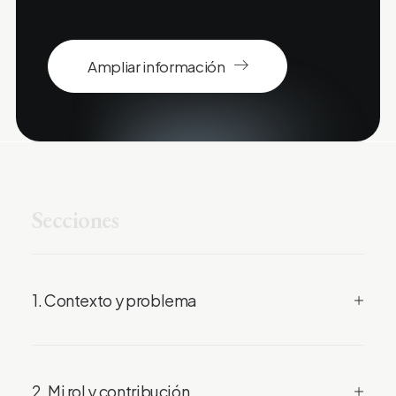
Ampliar información
S
e
c
c
i
o
n
e
s
1. Contexto y problema
2. Mi rol y contribución