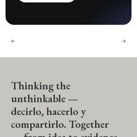
Thinking the
unthinkable —
decirlo, hacerlo y
compartirlo. Together
— from idea to evidence.