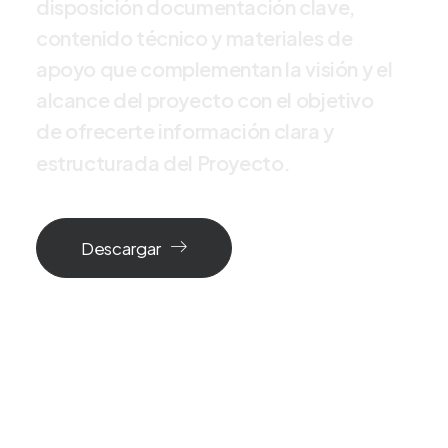
d
i
s
p
o
s
i
c
i
ó
n
d
o
c
u
m
e
n
t
a
c
i
ó
n
c
l
a
v
e
,
c
o
n
t
e
n
i
d
o
t
é
c
n
i
c
o
y
m
a
t
e
r
i
a
l
e
s
d
e
a
p
o
y
o
q
u
e
c
o
m
p
l
e
m
e
n
t
a
n
l
a
v
i
s
i
ó
n
y
e
l
a
l
c
a
n
c
e
d
e
l
p
r
o
y
e
c
t
o
c
o
n
e
l
o
b
j
e
t
i
v
o
d
e
o
f
r
e
c
e
r
t
e
i
n
f
o
r
m
a
c
i
ó
n
c
l
a
r
a
y
e
s
t
r
u
c
t
u
r
a
d
a
d
e
l
P
r
o
y
e
c
t
o
.
Descargar