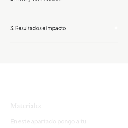
3. Resultados e impacto
M
a
t
e
r
i
a
l
e
s
E
n
e
s
t
e
a
p
a
r
t
a
d
o
p
o
n
g
o
a
t
u