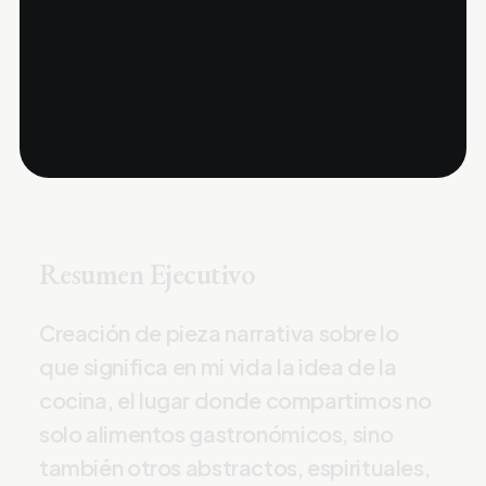
R
e
s
u
m
e
n
E
j
e
c
u
t
i
v
o
C
r
e
a
c
i
ó
n
d
e
p
i
e
z
a
n
a
r
r
a
t
i
v
a
s
o
b
r
e
l
o
q
u
e
s
i
g
n
i
f
i
c
a
e
n
m
i
v
i
d
a
l
a
i
d
e
a
d
e
l
a
c
o
c
i
n
a
,
e
l
l
u
g
a
r
d
o
n
d
e
c
o
m
p
a
r
t
i
m
o
s
n
o
s
o
l
o
a
l
i
m
e
n
t
o
s
g
a
s
t
r
o
n
ó
m
i
c
o
s
,
s
i
n
o
t
a
m
b
i
é
n
o
t
r
o
s
a
b
s
t
r
a
c
t
o
s
,
e
s
p
i
r
i
t
u
a
l
e
s
,