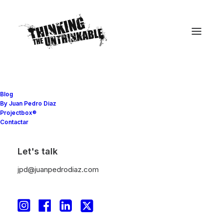
Blog
By Juan Pedro Diaz
Projectbox®
Contactar
Deportes
,
Educación
,
Formación y aprendizaje
,
Movilidad
,
Sociedad Red
•
19 octubre, 2017
•
5
minutos
Let's talk
CANAL MOBILITY
jpd@juanpedrodiaz.com