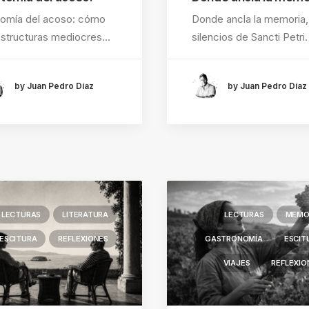
omía del acoso: cómo
Donde ancla la memoria,
estructuras mediocres…
silencios de Sancti Petri.
by Juan Pedro Díaz
by Juan Pedro Díaz
LECTURAS
LITERATURA
LECTURAS
MEMO
ESCITURA
REFLEXIONES
GASTRONOMÍA
ESCIT
VIAJES
REFLEXIO