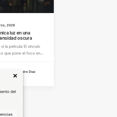
rzo, 2026
nica luz en una
ensidad oscura
ví la película El vínculo
o que pone el foco en…
by Juan Pedro Díaz
iento del
rencias