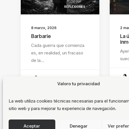
REFLEXIONES
8 marzo, 2026
2 ma
Barbarie
La ú
inm
Cada guerra que comienza
Ayer 
es, en realidad, un fracaso
suec
de la…
by Juan Pedro Díaz
Valoro tu privacidad
La web utiliza cookies técnicas necesarias para el funcionam
sitio web y para mejorar tu experiencia de navegación.
Aceptar
Denegar
Ver prefe