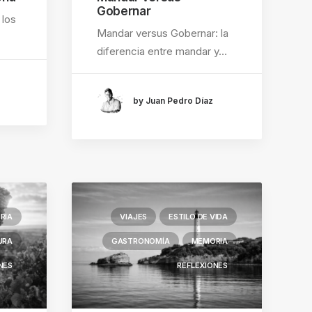
Gobernar
 los
Mandar versus Gobernar: la
diferencia entre mandar y…
by Juan Pedro Díaz
RIA
VIAJES
ESTILO DE VIDA
URA
GASTRONOMÍA
MEMORIA
NES
REFLEXIONES