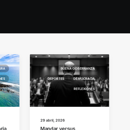
URA
BUENA GOBERNANZA
NES
DEPORTES
DEMOCRACIA
REFLEXIONES
29 abril, 2026
ria
Mandar versus