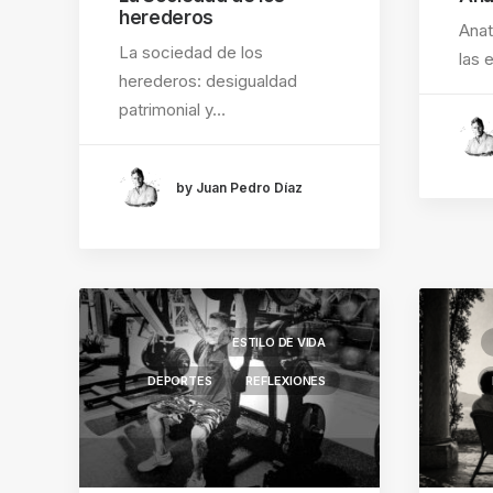
herederos
Anat
La sociedad de los
las 
herederos: desigualdad
patrimonial y…
by Juan Pedro Díaz
ESTILO DE VIDA
DEPORTES
REFLEXIONES