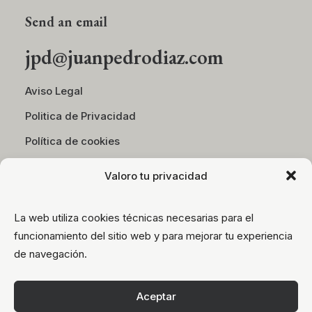
Send an email
jpd@juanpedrodiaz.com
Aviso Legal
Politica de Privacidad
Política de cookies
Valoro tu privacidad
Desarrollado por
Medefine Ing&Mark
La web utiliza cookies técnicas necesarias para el
Follow on Social
funcionamiento del sitio web y para mejorar tu experiencia
de navegación.
Instagram
Aceptar
Facebook