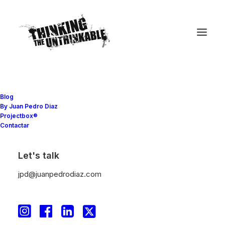
Blog
By Juan Pedro Diaz
Educación
,
Formación y aprendizaje
•
25 abril,
Projectbox®
2013
•
5 minutos
Contactar
El debate de la
Let's talk
movilidad comienza en
jpd@juanpedrodiaz.com
España