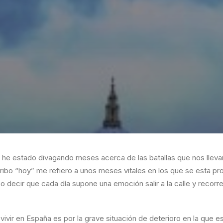
e estado divagando meses acerca de las batallas que nos llevan
ibo “hoy” me refiero a unos meses vitales en los que se esta pro
ebo decir que cada día supone una emoción salir a la calle y recor
e vivir en España es por la grave situación de deterioro en la qu