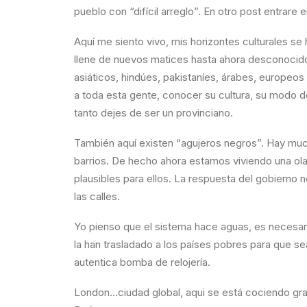
pueblo con “difícil arreglo”. En otro post entra
Aquí me siento vivo, mis horizontes culturales se
llene de nuevos matices hasta ahora desconoci
asiáticos, hindúes, pakistaníes, árabes, europeo
a toda esta gente, conocer su cultura, su modo d
tanto dejes de ser un provinciano.
También aquí existen “agujeros negros”. Hay mucha
barrios. De hecho ahora estamos viviendo una ola
plausibles para ellos. La respuesta del gobierno
las calles.
Yo pienso que el sistema hace aguas, es necesario
la han trasladado a los países pobres para que s
autentica bomba de relojería.
London…ciudad global, aqui se está cociendo gran 