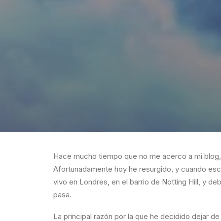
Hace mucho tiempo que no me acerco a mi blog, h
Afortunadamente hoy he resurgido, y cuando escr
vivo en Londres, en el barrio de Notting Hill, y d
pasa.
La principal razón por la que he decidido dejar d