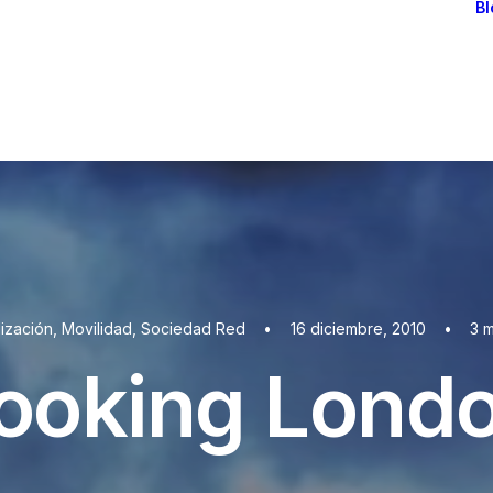
Bl
lización
,
Movilidad
,
Sociedad Red
•
16 diciembre, 2010
•
3 m
ooking Lond