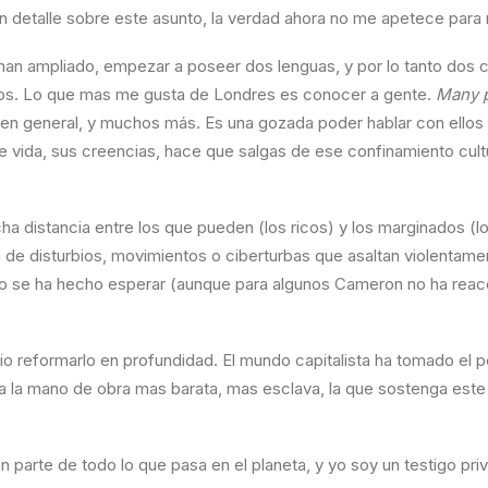
re en detalle sobre este asunto, la verdad ahora no me apetece p
 han ampliado, empezar a poseer dos lenguas, y por lo tanto dos cu
dos. Lo que mas me gusta de Londres es conocer a gente.
Many p
s en general, y muchos más. Es una gozada poder hablar con ellos
e vida, sus creencias, hace que salgas de ese confinamiento cultu
 distancia entre los que pueden (los ricos) y los marginados (los
 de disturbios, movimientos o ciberturbas que asaltan violentamen
 no se ha hecho esperar (aunque para algunos Cameron no ha reac
 reformarlo en profundidad. El mundo capitalista ha tomado el pe
ea la mano de obra mas barata, mas esclava, la que sostenga este
parte de todo lo que pasa en el planeta, y yo soy un testigo pri