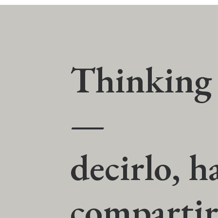
Thinking 
—
decirlo, h
compartir