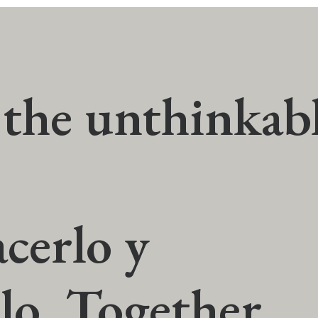
the unthinkab
acerlo y
lo. Together