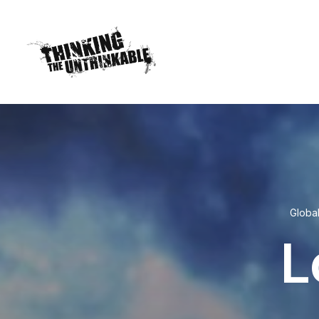
Globa
L