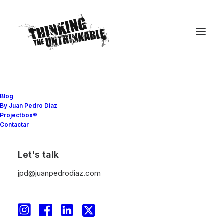
Blog
By Juan Pedro Diaz
Projectbox®
Movilidad
•
27 septiembre, 2012
•
4 minutos
Contactar
Movilidad
Let's talk
transnacional,
jpd@juanpedrodiaz.com
aprendizaje y empleo